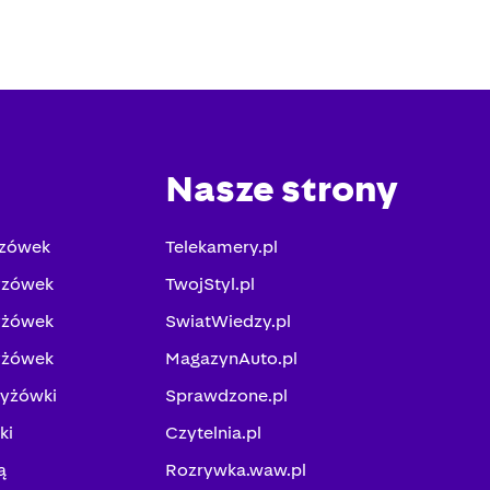
Nasze strony
yzówek
Telekamery.pl
yzówek
TwojStyl.pl
yżówek
SwiatWiedzy.pl
yżówek
MagazynAuto.pl
zyżówki
Sprawdzone.pl
ki
Czytelnia.pl
ą
Rozrywka.waw.pl