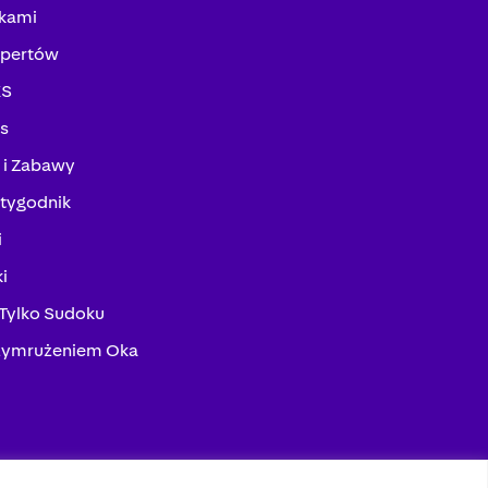
kami
spertów
KS
ks
 i Zabawy
tygodnik
i
i
 Tylko Sudoku
zymrużeniem Oka