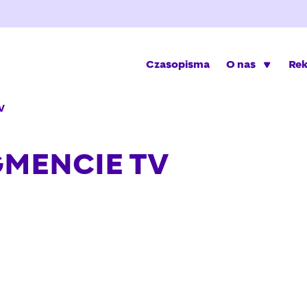
Czasopisma
O nas
Re
V
MENCIE TV