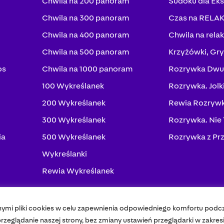
Chwila na 200 panoram
Sudoku dla Ek
Chwila na 300 panoram
Czas na RELA
Chwila na 400 panoram
Chwila na rela
Chwila na 500 panoram
Krzyżówki, Gry
os
Chwila na 1000 panoram
Rozrywka Dwu
100 Wykreślanek
Rozrywka. Jolk
200 Wykreślanek
Rewia Rozrywk
300 Wykreślanek
Rozrywka. Nie
ia
500 Wykreślanek
Rozrywka z Pr
Wykreślanki
Rewia Wykreślanek
nymi pliki cookies w celu zapewnienia odpowiedniego komfortu podc
Pol
zeglądanie naszej strony, bez zmiany ustawień przeglądarki w zakres