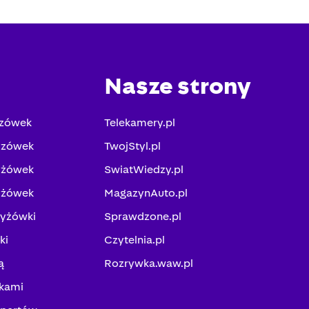
Nasze strony
yzówek
Telekamery.pl
yzówek
TwojStyl.pl
yżówek
SwiatWiedzy.pl
yżówek
MagazynAuto.pl
zyżówki
Sprawdzone.pl
ki
Czytelnia.pl
ą
Rozrywka.waw.pl
kami