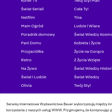
Kurier TV
Twój Styl Man
Świat Seriali
Cała Ty!
Netfilm
Tina
Mam Ogród
Ludzie i Wiara
Poradnik domowy
Świat Wiedzy Kosm
Pani Domu
Kobieta i Życie
Przyjaciółka
Życie na Gorąco
Retro
Z Życia Wzięte
Na Żywo
Świat Wiedzy Histor
Świat i Ludzie
Świat Wiedzy
Olivia
Twój Styl
Serwisy internetowe Wydawnictwa Bauer wykorzystują między in
© 2023 Bauer Media Group, All Rights Reserved.
korzystania z naszych usług WWW. Przyjmujemy, że kontynuując pr