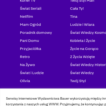
Kurier TV
Twój Styl Man
Świat Seriali
Cała Ty!
Netfilm
Tina
Mam Ogród
Ludzie i Wiara
Poradnik domowy
Świat Wiedzy Kosm
Pani Domu
Kobieta i Życie
Przyjaciółka
Życie na Gorąco
Retro
Z Życia Wzięte
Na Żywo
Świat Wiedzy Histor
Świat i Ludzie
Świat Wiedzy
Olivia
Twój Styl
Serwisy internetowe Wydawnictwa Bauer wykorzystują między in
© 2023 Bauer Media Group, All Rights Reserved.
korzystania z naszych usług WWW. Przyjmujemy, że kontynuując pr