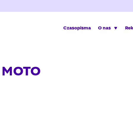
Czasopisma
O nas
Re
 MOTO