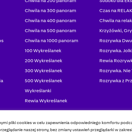
Chwila na 200 panoram
Sudoku dla Ek
Chwila na 300 panoram
Czas na RELA
Chwila na 400 panoram
Chwila na rela
Chwila na 500 panoram
Krzyżówki, Gry
os
Chwila na 1000 panoram
Rozrywka Dwu
100 Wykreślanek
Rozrywka. Jolk
200 Wykreślanek
Rewia Rozrywk
300 Wykreślanek
Rozrywka. Nie
ia
500 Wykreślanek
Rozrywka z Pr
Wykreślanki
Rewia Wykreślanek
nymi pliki cookies w celu zapewnienia odpowiedniego komfortu podc
Pol
zeglądanie naszej strony, bez zmiany ustawień przeglądarki w zakres