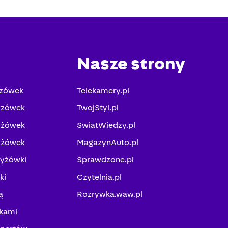
Nasze strony
yzówek
Telekamery.pl
yzówek
TwojStyl.pl
yżówek
SwiatWiedzy.pl
yżówek
MagazynAuto.pl
zyżówki
Sprawdzone.pl
ki
Czytelnia.pl
ą
Rozrywka.waw.pl
kami