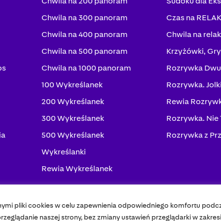
Chwila na 200 panoram
Sudoku dla Ek
Chwila na 300 panoram
Czas na RELA
Chwila na 400 panoram
Chwila na rela
Chwila na 500 panoram
Krzyżówki, Gry
os
Chwila na 1000 panoram
Rozrywka Dwu
100 Wykreślanek
Rozrywka. Jolk
200 Wykreślanek
Rewia Rozrywk
300 Wykreślanek
Rozrywka. Nie
ia
500 Wykreślanek
Rozrywka z Pr
Wykreślanki
Rewia Wykreślanek
nymi pliki cookies w celu zapewnienia odpowiedniego komfortu podc
Pol
zeglądanie naszej strony, bez zmiany ustawień przeglądarki w zakres