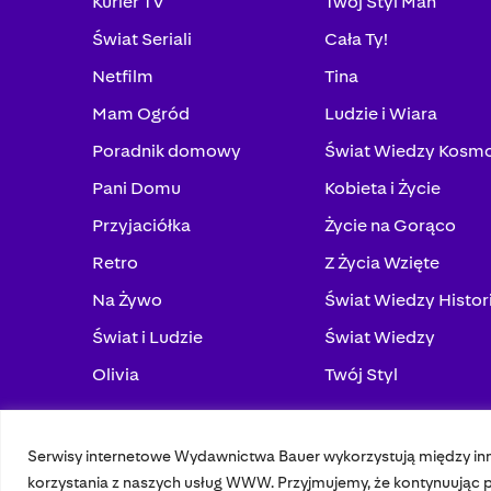
Kurier TV
Twój Styl Man
Świat Seriali
Cała Ty!
Netfilm
Tina
Mam Ogród
Ludzie i Wiara
Poradnik domowy
Świat Wiedzy Kosm
Pani Domu
Kobieta i Życie
Przyjaciółka
Życie na Gorąco
Retro
Z Życia Wzięte
Na Żywo
Świat Wiedzy Histor
Świat i Ludzie
Świat Wiedzy
Olivia
Twój Styl
Serwisy internetowe Wydawnictwa Bauer wykorzystują między in
© 2023 Bauer Media Group, All Rights Reserved.
korzystania z naszych usług WWW. Przyjmujemy, że kontynuując pr