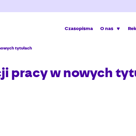
Czasopisma
O nas
Re
nowych tytułach
ji pracy w nowych ty