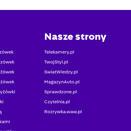
Nasze strony
yzówek
Telekamery.pl
yzówek
TwojStyl.pl
yżówek
SwiatWiedzy.pl
yżówek
MagazynAuto.pl
zyżówki
Sprawdzone.pl
ki
Czytelnia.pl
ą
Rozrywka.waw.pl
kami