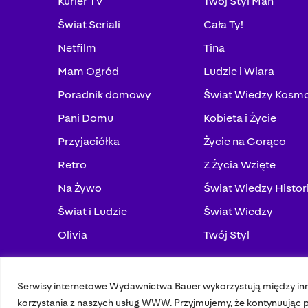
Kurier TV
Twój Styl Man
Świat Seriali
Cała Ty!
Netfilm
Tina
Mam Ogród
Ludzie i Wiara
Poradnik domowy
Świat Wiedzy Kosm
Pani Domu
Kobieta i Życie
Przyjaciółka
Życie na Gorąco
Retro
Z Życia Wzięte
Na Żywo
Świat Wiedzy Histor
Świat i Ludzie
Świat Wiedzy
Olivia
Twój Styl
Serwisy internetowe Wydawnictwa Bauer wykorzystują między in
© 2023 Bauer Media Group, All Rights Reserved.
korzystania z naszych usług WWW. Przyjmujemy, że kontynuując pr