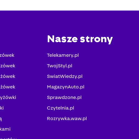
Nasze strony
yzówek
Telekamery.pl
yzówek
TwojStyl.pl
yżówek
SwiatWiedzy.pl
yżówek
MagazynAuto.pl
zyżówki
Sprawdzone.pl
ki
Czytelnia.pl
ą
Rozrywka.waw.pl
kami