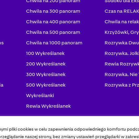
Chwila na 200 panoram
Sudoku dla Ek
Chwila na 300 panoram
Czas na RELA
Chwila na 400 panoram
Chwila na rela
Chwila na 500 panoram
Krzyżówki, Gry
os
Chwila na 1000 panoram
Rozrywka Dwu
100 Wykreślanek
Rozrywka. Jolk
200 Wykreślanek
Rewia Rozrywk
300 Wykreślanek
Rozrywka. Nie
ia
500 Wykreślanek
Rozrywka z Pr
Wykreślanki
Rewia Wykreślanek
nymi pliki cookies w celu zapewnienia odpowiedniego komfortu podc
Pol
zeglądanie naszej strony, bez zmiany ustawień przeglądarki w zakres