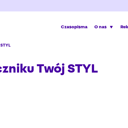
Czasopisma
O nas
Re
j STYL
czniku Twój STYL