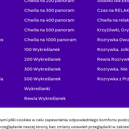
Chwila na 200 panoram
Sudoku dla Ek
Chwila na 300 panoram
Czas na RELA
Chwila na 400 panoram
Chwila na rela
Chwila na 500 panoram
Krzyżówki, Gry
os
Chwila na 1000 panoram
Rozrywka Dwu
100 Wykreślanek
Rozrywka. Jolk
200 Wykreślanek
Rewia Rozrywk
300 Wykreślanek
Rozrywka. Nie
ia
500 Wykreślanek
Rozrywka z Pr
Wykreślanki
Rewia Wykreślanek
nymi pliki cookies w celu zapewnienia odpowiedniego komfortu podc
Pol
zeglądanie naszej strony, bez zmiany ustawień przeglądarki w zakres