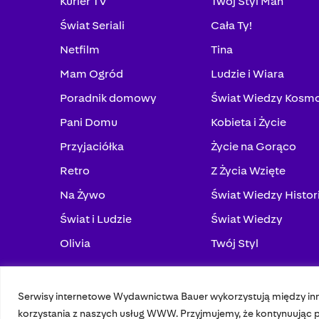
Kurier TV
Twój Styl Man
Świat Seriali
Cała Ty!
Netfilm
Tina
Mam Ogród
Ludzie i Wiara
Poradnik domowy
Świat Wiedzy Kosm
Pani Domu
Kobieta i Życie
Przyjaciółka
Życie na Gorąco
Retro
Z Życia Wzięte
Na Żywo
Świat Wiedzy Histor
Świat i Ludzie
Świat Wiedzy
Olivia
Twój Styl
Serwisy internetowe Wydawnictwa Bauer wykorzystują między in
© 2023 Bauer Media Group, All Rights Reserved.
korzystania z naszych usług WWW. Przyjmujemy, że kontynuując pr