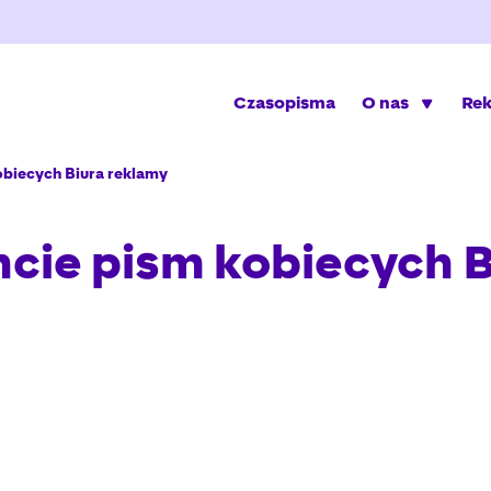
Czasopisma
O nas
Re
biecych Biura reklamy
cie pism kobiecych B