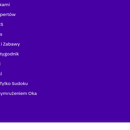
kami
spertów
KS
ks
 i Zabawy
tygodnik
i
i
 Tylko Sudoku
zymrużeniem Oka