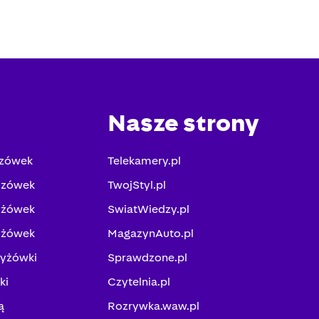
Nasze strony
yzówek
Telekamery.pl
yzówek
TwojStyl.pl
yżówek
SwiatWiedzy.pl
yżówek
MagazynAuto.pl
zyżówki
Sprawdzone.pl
ki
Czytelnia.pl
ą
Rozrywka.waw.pl