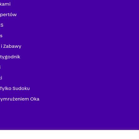
kami
spertów
KS
ks
 i Zabawy
tygodnik
i
i
 Tylko Sudoku
zymrużeniem Oka