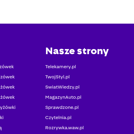
Nasze strony
yzówek
Telekamery.pl
yzówek
TwojStyl.pl
yżówek
SwiatWiedzy.pl
yżówek
MagazynAuto.pl
zyżówki
Sprawdzone.pl
ki
Czytelnia.pl
ą
Rozrywka.waw.pl