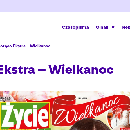
Czasopisma
O nas
Re
Gorąco Ekstra – Wielkanoc
Ekstra – Wielkanoc